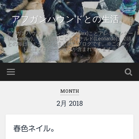
アフガンハウンドとの生活。
アフガンハウンド。アレックス(Alex)ことアレキサンダー
(Alexander)、レオ(Leo)ことレオナルド(Leonardo)。 2頭
との毎日のドタバタをまとめたブログです。※このサイ
トにはプロモーションが含まれています※
MONTH
2月 2018
春色ネイル。