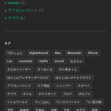
sansyo
(2)
アフガンハウンド
(1)
チワワ
(6)
タグ
1日1ふぉと
afghanhound
Alex
Alexander
iPhone
Leo
Leonardo
mylife
snood
おもちゃ
ささみジャーキー
さつまいも
のり巻きくん
ほんとはアレキサンダーだけど
ほんとはレオナルドだけど
アフガンハウンド
ケア用品
シャンプー
スヌード
チワワ
ネイル
ネクスガード
ブログ
ボルゾイ
リトルワールド
ワンごはん
ワンズファースト
ワン匠の技
予防
保健所
兄弟会
半眼
天気
女子力
寝姿