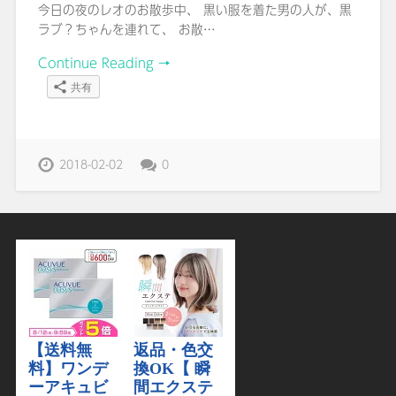
今日の夜のレオのお散歩中、 黒い服を着た男の人が、黒
ラブ？ちゃんを連れて、 お散…
Continue Reading →
共有
2018-02-02
0