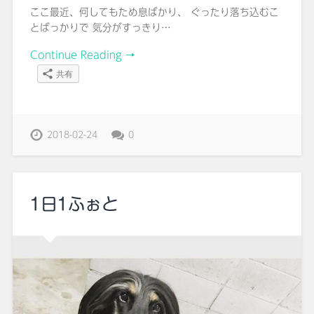
ここ最近、何してもため息ばかり、 ぐったり落ち込むこ
とばっかりで 気分がすっきり…
Continue Reading →
共有
2018-02-24
0
1日1ふぉと