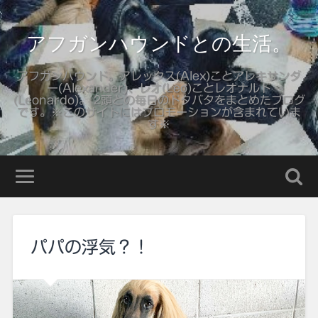
アフガンハウンドとの生活。
アフガンハウンド。アレックス(Alex)ことアレキサンダ
ー(Alexander)、レオ(Leo)ことレオナルド
(Leonardo)。 2頭との毎日のドタバタをまとめたブログ
です。※このサイトにはプロモーションが含まれていま
す※
パパの浮気？！