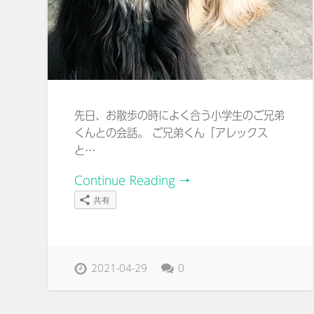
先日、お散歩の時によく合う小学生のご兄弟
くんとの会話。 ご兄弟くん「アレックス
と…
Continue Reading →
共有
2021-04-29
0