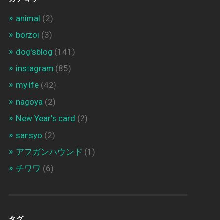
animal
(2)
borzoi
(3)
dog'sblog
(141)
instagram
(85)
mylife
(42)
nagoya
(2)
New Year's card
(2)
sansyo
(2)
アフガンハウンド
(1)
チワワ
(6)
タグ