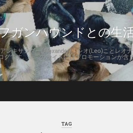
フガンハウンドとの生
キサンダー(Alexander)、レオ(Leo)ことレオナ
ログです。※このサイトにはプロモーションが含
TAG