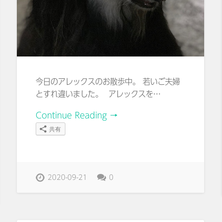
今日のアレックスのお散歩中。 若いご夫婦
とすれ違いました。 アレックスを…
Continue Reading →
共有
2020-09-21
0