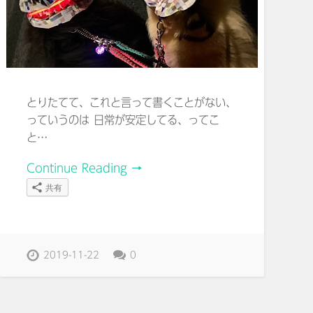
とりたてて、これと言って書くことがない、
っていうのは 日常が安定してる、ってこ
と…
Continue Reading →
共有
2019-11-22
0