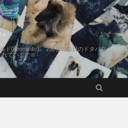
活。
ルド(Leonardo)。 2頭との毎日のドタバタ
まれています※