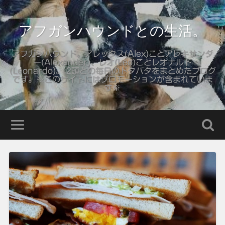
アフガンハウンドとの生活。
アフガンハウンド。アレックス(Alex)ことアレキサンダ
ー(Alexander)、レオ(Leo)ことレオナルド
(Leonardo)。 2頭との毎日のドタバタをまとめたブログ
です。※このサイトにはプロモーションが含まれていま
す※