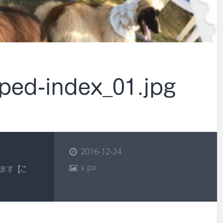
ped-index_01.jpg
2016-12-24
x
px
ます【こ