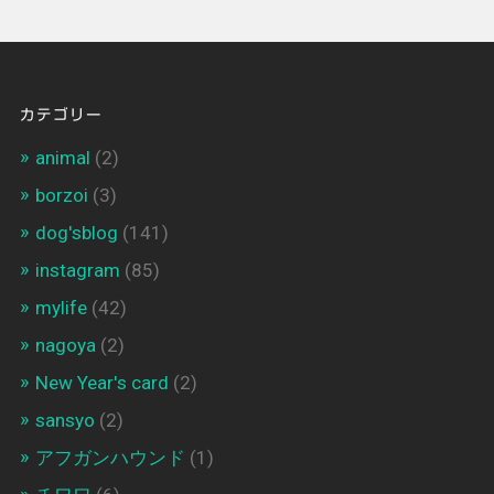
カテゴリー
animal
(2)
borzoi
(3)
dog'sblog
(141)
instagram
(85)
mylife
(42)
nagoya
(2)
New Year's card
(2)
sansyo
(2)
アフガンハウンド
(1)