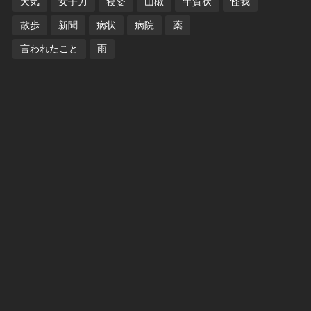
天気
女子力
寝姿
山椒
年賀状
怪我
散歩
新聞
病状
病院
薬
言われたこと
雨