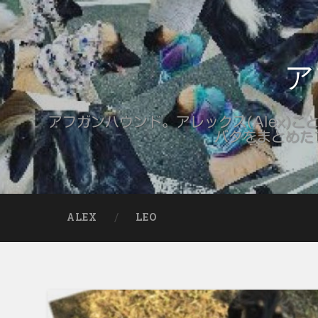
ア
アフガンハウンド。アレックス(Alex)ことア
バタをまとめた
ALEX
LEO