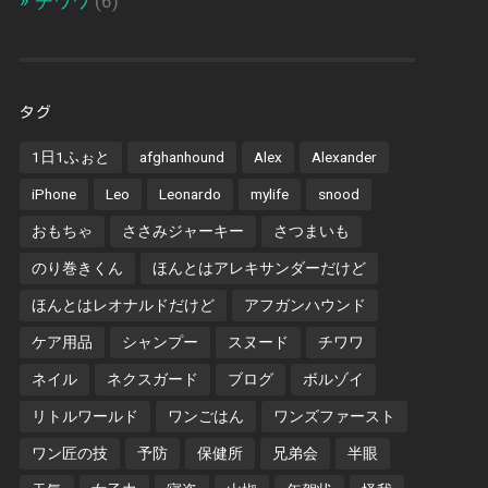
チワワ
(6)
タグ
1日1ふぉと
afghanhound
Alex
Alexander
iPhone
Leo
Leonardo
mylife
snood
おもちゃ
ささみジャーキー
さつまいも
のり巻きくん
ほんとはアレキサンダーだけど
ほんとはレオナルドだけど
アフガンハウンド
ケア用品
シャンプー
スヌード
チワワ
ネイル
ネクスガード
ブログ
ボルゾイ
リトルワールド
ワンごはん
ワンズファースト
ワン匠の技
予防
保健所
兄弟会
半眼