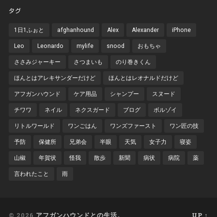
タグ
1日1ふぉと
afghanhound
Alex
Alexander
iPhone
Leo
Leonardo
mylife
snood
おもちゃ
ささみジャーキー
さつまいも
のり巻きくん
ほんとはアレキサンダーだけど
ほんとはレオナルドだけど
アフガンハウンド
ケア用品
シャンプー
スヌード
チワワ
ネイル
ネクスガード
ブログ
ボルゾイ
リトルワールド
ワンごはん
ワンズファースト
ワン匠の技
予防
保健所
兄弟会
半眼
天気
女子力
寝姿
山椒
年賀状
怪我
散歩
新聞
病状
病院
薬
言われたこと
雨
© 2026
アフガンハウンドとの生活。
UP ↑