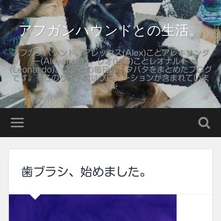
アフガンハウンドとの生活。
アフガンハウンド。アレックス(Alex)ことアレキサンダ
ー(Alexander)、レオ(Leo)ことレオナルド
(Leonardo)。 2頭との毎日のドタバタをまとめたブログ
です。※このサイトにはプロモーションが含まれていま
す※
歯ブラシ、始めました。