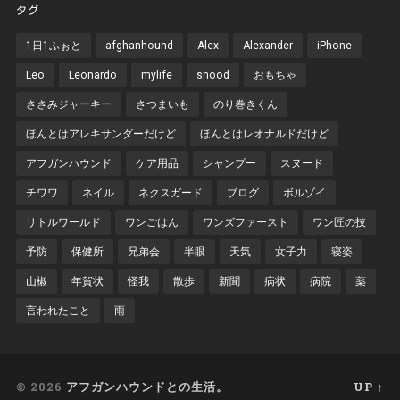
タグ
1日1ふぉと
afghanhound
Alex
Alexander
iPhone
Leo
Leonardo
mylife
snood
おもちゃ
ささみジャーキー
さつまいも
のり巻きくん
ほんとはアレキサンダーだけど
ほんとはレオナルドだけど
アフガンハウンド
ケア用品
シャンプー
スヌード
チワワ
ネイル
ネクスガード
ブログ
ボルゾイ
リトルワールド
ワンごはん
ワンズファースト
ワン匠の技
予防
保健所
兄弟会
半眼
天気
女子力
寝姿
山椒
年賀状
怪我
散歩
新聞
病状
病院
薬
言われたこと
雨
© 2026
アフガンハウンドとの生活。
UP ↑