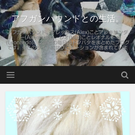
アフガンハウンドとの生活。
アフガンハウンド。アレックス(Alex)ことアレキサンダ
ー(Alexander)、レオ(Leo)ことレオナルド
(Leonardo)。 2頭との毎日のドタバタをまとめたブログ
です。※このサイトにはプロモーションが含まれていま
す※