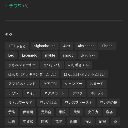
チワワ
(6)
タグ
1日1ふぉと
afghanhound
Alex
Alexander
iPhone
Leo
Leonardo
mylife
snood
おもちゃ
ささみジャーキー
さつまいも
のり巻きくん
ほんとはアレキサンダーだけど
ほんとはレオナルドだけど
アフガンハウンド
ケア用品
シャンプー
スヌード
チワワ
ネイル
ネクスガード
ブログ
ボルゾイ
リトルワールド
ワンごはん
ワンズファースト
ワン匠の技
予防
保健所
兄弟会
半眼
天気
女子力
寝姿
山椒
年賀状
怪我
散歩
新聞
病状
病院
薬