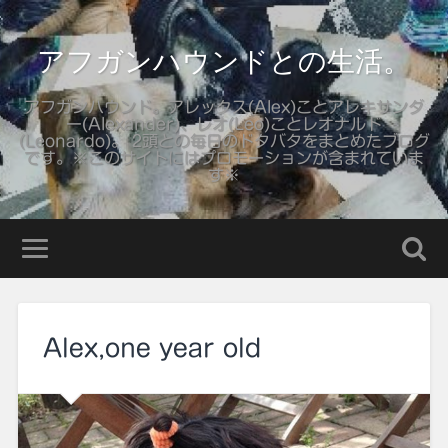
アフガンハウンドとの生活。
アフガンハウンド。アレックス(Alex)ことアレキサンダ
ー(Alexander)、レオ(Leo)ことレオナルド
(Leonardo)。 2頭との毎日のドタバタをまとめたブログ
です。※このサイトにはプロモーションが含まれていま
す※
Alex,one year old