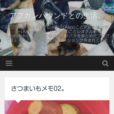
アフガンハウンドとの生活。
アフガンハウンド。アレックス(Alex)ことアレキサンダ
ー(Alexander)、レオ(Leo)ことレオナルド
(Leonardo)。 2頭との毎日のドタバタをまとめたブログ
です。※このサイトにはプロモーションが含まれていま
す※
さつまいもメモ02。